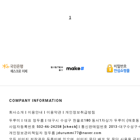
1
COMPANY INFORMATION
|
|
|
회사소개
이용안내
이용약관
개인정보취급방침
두루미 | 대표 정두름 | 대구시 수성구 천을로180 동서1차상가 두루미 (매호동 1
사업자등록번호 502-46-24258
| 통신판매업번호 2013-대구수성구-
[check]
개인정보관리책임자 정두름 jdurummi77@naver.com
모든 이미지 저작권은 두루미에 있으며, 이미지 무단 배포 및 무단 사용을 금