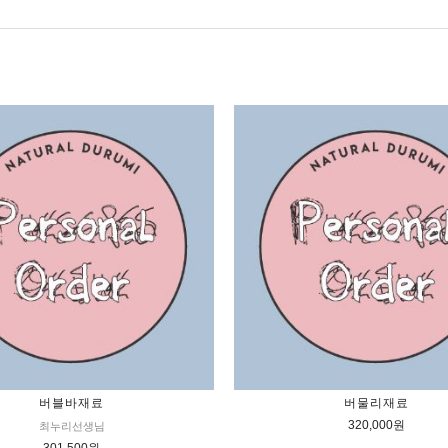
버블바재료
버물리재료
320,000원
최누리선생님