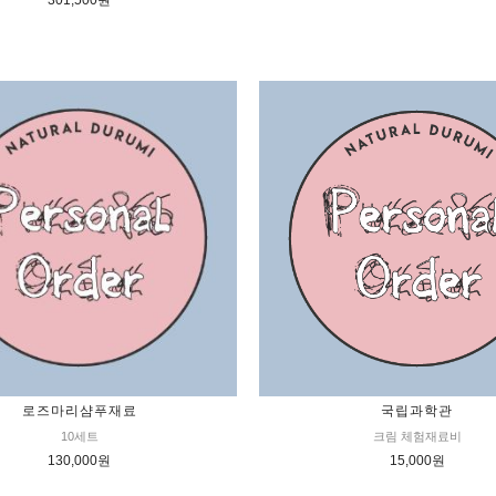
301,500원
로즈마리샴푸재료
국립과학관
10세트
크림 체험재료비
130,000원
15,000원