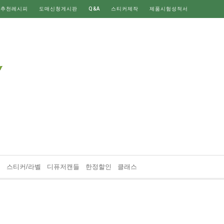
 추천레시피
도매신청게시판
Q&A
스티커제작
제품시험성적서
재
스티커/라벨
디퓨저캔들
한정할인
클래스