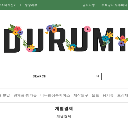
성소다계산기
|
생생리뷰
공지사항
수석강사 두루미의
SEARCH
브.분말
원재료·첨가물
비누화장품베이스
제작도구
몰드
용기류
포장
개별결제
개별결제