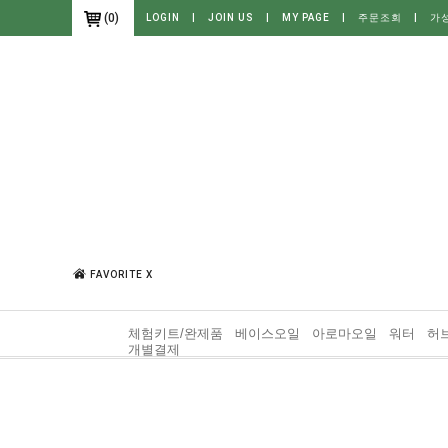
(
0
)
LOGIN
|
JOIN US
|
MY PAGE
|
주문조회
|
가
FAVORITE X
체험키트/완제품
베이스오일
아로마오일
워터
허
개별결제