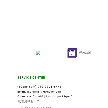
SERVICE CENTER
(10am-6pm) 010-9371-6448
Email. jdurummi77@naver.com
Open. am10-pm06 | Lunch. pm12-pm01
토,일,공휴일
off