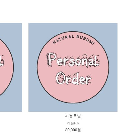
서정옥님
레몬F.o
80,000원