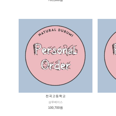
765,000원
전곡고등학교
샴푸베이스
100,700원