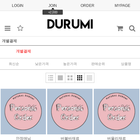
LOGIN
JOIN
ORDER
MYPAGE
+2,000
개별결제
개별결제
최신순
낮은가격
높은가격
판매순위
상품명
안정애님
버블바재료
버물리재료