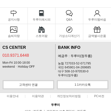
공지사항
두루미레시피
Q&A
두루미멤버쉽
솜씨자랑
스토어팜
가성소다계산기
금액별사은품
CS CENTER
BANK INFO
010.9371.6448
예금주 : 두루미(정두름)
Mon-Fri 10:00-18:00
농협 727033-52-071795
weekendㆍHoliday OFF
국민 645901-04-269685
대구 508-10-970530-0
두루미(정두름)
고객센터 연결
1:1카카오톡
이용안내
이용약관
개인정보처리방침
PC버전
두루미