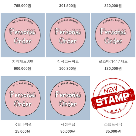
765,000원
301,500원
320,000원
치약재료300
전곡고등학교
로즈마리샴푸재료
900,000원
100,700원
130,000원
국립과학관
서정옥님
스템프제작
15,000원
80,000원
35,000원