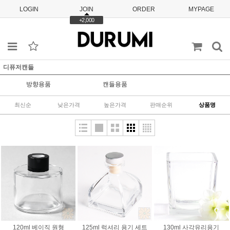
LOGIN
JOIN
ORDER
MYPAGE
+2,000
디퓨저캔들
방향용품
캔들용품
최신순
낮은가격
높은가격
판매순위
상품명
120ml 베이직 원형
125ml 럭셔리 용기 세트
130ml 사각유리용기