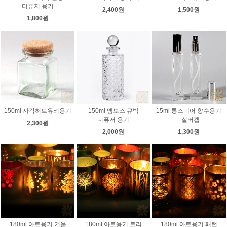
디퓨저 용기
2,400원
1,500원
1,800원
150ml 사각허브유리용기
150ml 엠보스 큐빅
15ml 롱스퀘어 향수용기
디퓨저 용기
- 실버캡
2,300원
2,000원
1,300원
180ml 아트용기 겨울
180ml 아트용기 트리
180ml 아트용기 패턴