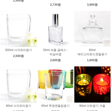
2,500원
2,730원
3,900원
300ml 사각유리용기
50ml 퍼퓸 글래스 -
80ml
빅실버캡
메리고라운드캔들용기
2,500원
2,600원
1,600원
80ml 사각유리용기
85ml 투명캔들컵용기
90ml 아트용기 겨울