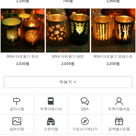
1,100원
700원
2,900원
90ml 아트용기 트리
90ml 아트용기 패턴
90ml 아트용기 포레스트
2,030원
2,030원
2,030원
더보기 +
공지사항
두루미레시피
Q&A
두루미멤버쉽
솜씨자랑
스토어팜
가성소다계산기
금액별사은품