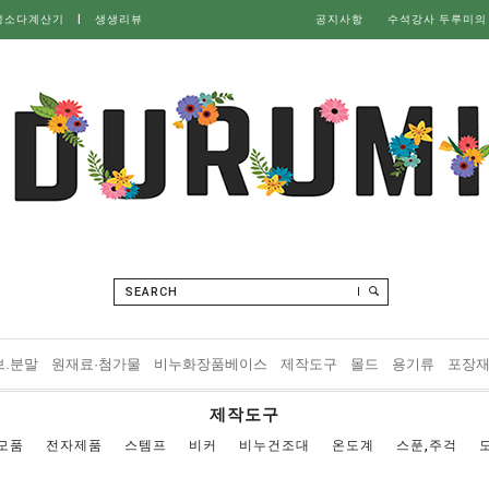
성소다계산기
|
생생리뷰
공지사항
수석강사 두루미의
SEARCH
브.분말
원재료·첨가물
비누화장품베이스
제작도구
몰드
용기류
포장
제작도구
모품
전자제품
스템프
비커
비누건조대
온도계
스푼,주걱