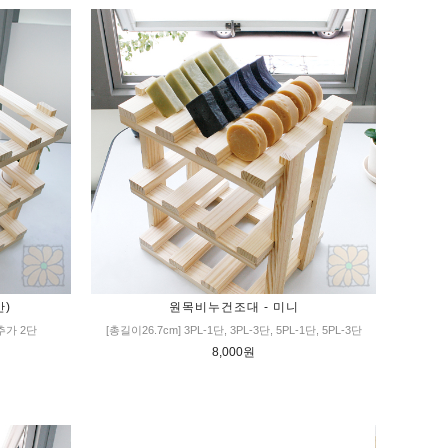
반)
원목비누건조대 - 미니
, 추가 2단
[총길이26.7cm] 3PL-1단, 3PL-3단, 5PL-1단, 5PL-3단
8,000원