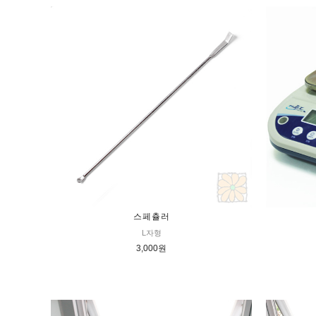
스페츌러
L자형
3,000원