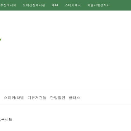
 추천레시피
도매신청게시판
Q&A
스티커제작
제품시험성적서
재
스티커/라벨
디퓨저캔들
한정할인
클래스
도구세트