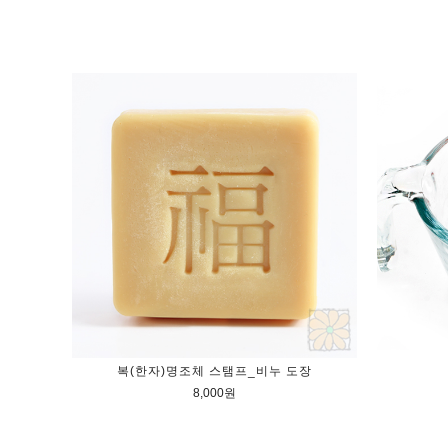
복(한자)명조체 스탬프_비누 도장
8,000원