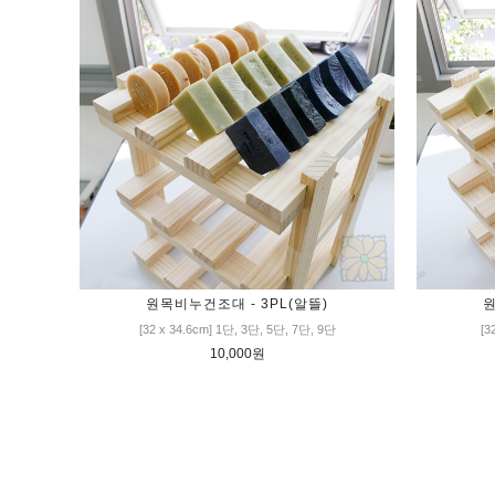
원목비누건조대 - 3PL(알뜰)
원
[32 x 34.6cm] 1단, 3단, 5단, 7단, 9단
[3
10,000원