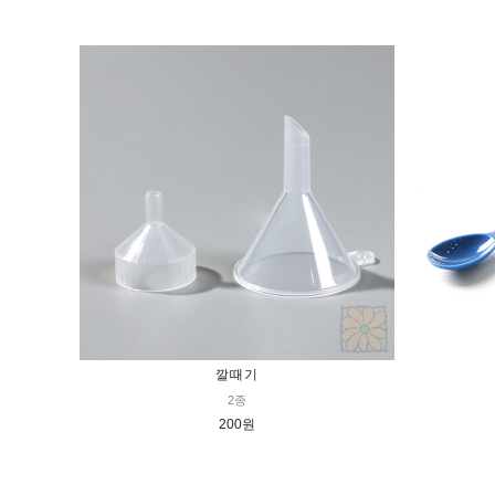
깔때기
2종
200원