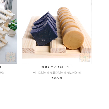
뜰)
원목비누건조대 - 2PL
, 9단
미니[26.7cm], 알뜰[34.6cm], 일반[40cm]
6,000원