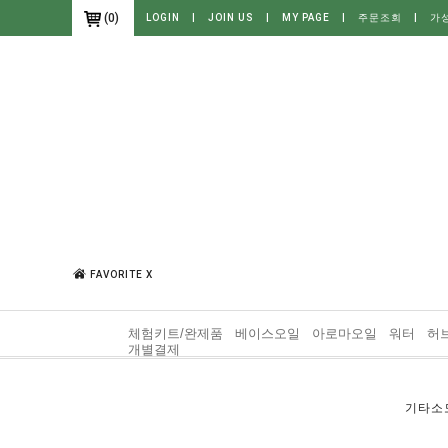
(
0
)
LOGIN
|
JOIN US
|
MY PAGE
|
주문조회
|
가
FAVORITE X
체험키트/완제품
베이스오일
아로마오일
워터
허
개별결제
기타소