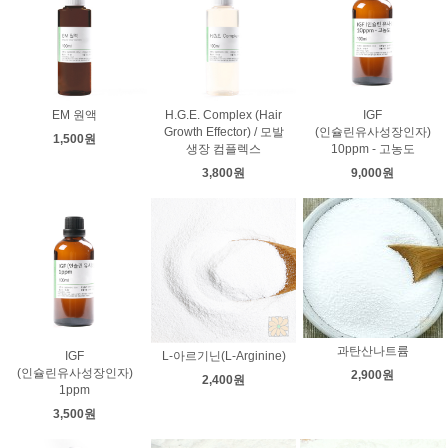
EM 원액
H.G.E. Complex (Hair
IGF
Growth Effector) / 모발
(인슐린유사성장인자)
1,500원
생장 컴플렉스
10ppm - 고농도
3,800원
9,000원
과탄산나트륨
IGF
L-아르기닌(L-Arginine)
(인슐린유사성장인자)
2,900원
2,400원
1ppm
3,500원