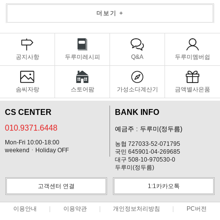
더보기 +
공지사항
두루미레시피
Q&A
두루미멤버쉽
솜씨자랑
스토어팜
가성소다계산기
금액별사은품
CS CENTER
BANK INFO
010.9371.6448
예금주 : 두루미(정두름)
Mon-Fri 10:00-18:00
농협 727033-52-071795
weekendㆍHoliday OFF
국민 645901-04-269685
대구 508-10-970530-0
두루미(정두름)
고객센터 연결
1:1카카오톡
이용안내
이용약관
개인정보처리방침
PC버전