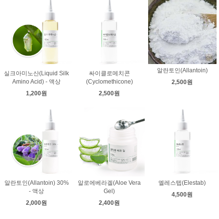
알란토인(Allantoin)
실크아미노산(Liquid Silk
싸이클로메치콘
Amino Acid) - 액상
(Cyclomethicone)
2,500원
1,200원
2,500원
알란토인(Allantoin) 30%
알로에베라겔(Aloe Vera
엘레스텝(Elestab)
- 액상
Gel)
4,500원
2,000원
2,400원