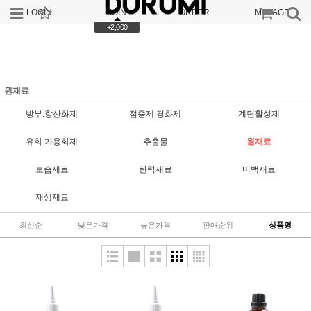
LOGIN
JOIN
ORDER
MYPAGE
+2,000
원재료
방부.항산화제
점증제.경화제
계면활성제
유화.가용화제
추출물
원재료
보습재료
탄력재료
미백재료
재생재료
최신순
낮은가격
높은가격
판매순위
상품명