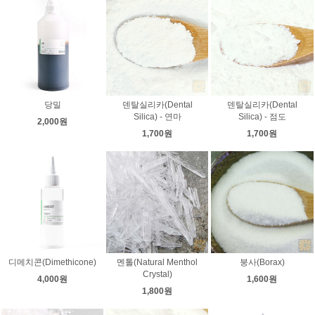
당밀
덴탈실리카(Dental
덴탈실리카(Dental
Silica) - 연마
Silica) - 점도
2,000원
1,700원
1,700원
디메치콘(Dimethicone)
멘톨(Natural Menthol
붕사(Borax)
Crystal)
4,000원
1,600원
1,800원