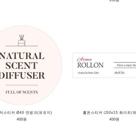
950원
저스티커 Ø40 연핑크(유포지)
롤온스티커 □50x15 화이트(
400원
400원