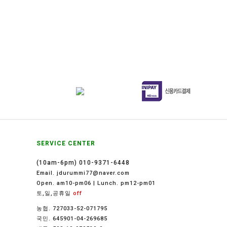
SERVICE CENTER
(10am-6pm) 010-9371-6448
Email. jdurummi77@naver.com
Open. am10-pm06 | Lunch. pm12-pm01
토,일,공휴일
off
농협. 727033-52-071795
국민. 645901-04-269685