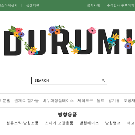
성소다계산기
|
생생리뷰
공지사항
수석강사 두루미의
SEARCH
브.분말
원재료·첨가물
비누화장품베이스
제작도구
몰드
용기류
포장
방향용품
기
섬유스틱.발향소품
스티커,포장용품
발향베이스
발향램프
석고