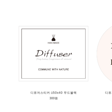
디퓨저스티커 □50x40 무드블랙
디퓨
300원