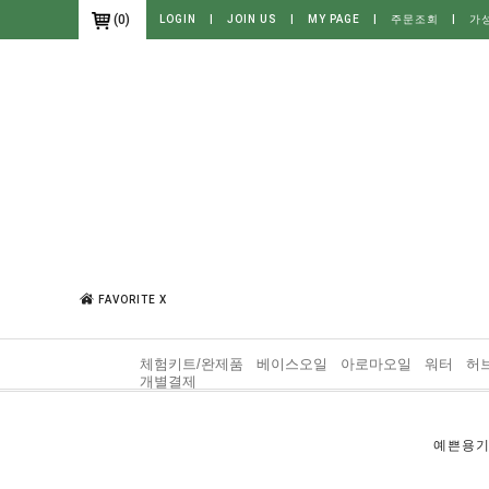
(
0
)
LOGIN
|
JOIN US
|
MY PAGE
|
주문조회
|
가
FAVORITE X
체험키트/완제품
베이스오일
아로마오일
워터
허
개별결제
예쁜용