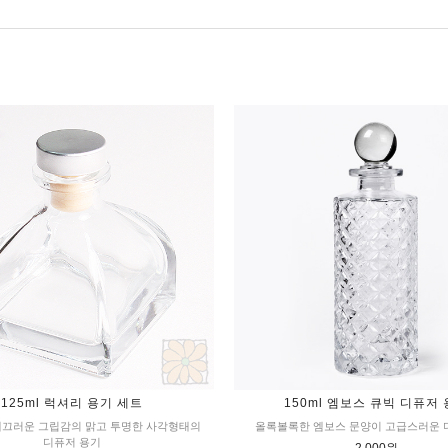
125ml 럭셔리 용기 세트
150ml 엠보스 큐빅 디퓨저
 매끄러운 그립감의 맑고 투명한 사각형태의
올록볼록한 엠보스 문양이 고급스러운
디퓨저 용기