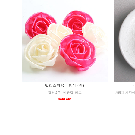
발향스틱용 - 장미 (중)
컬러 2종 : 네츄럴, 레드
방향제 제작에
sold out