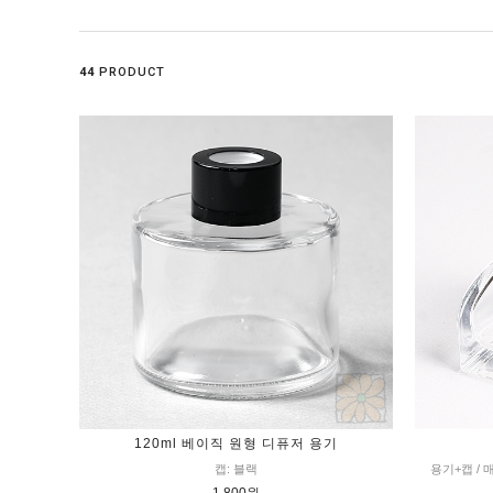
44
PRODUCT
120ml 베이직 원형 디퓨저 용기
캡: 블랙
용기+캡 /