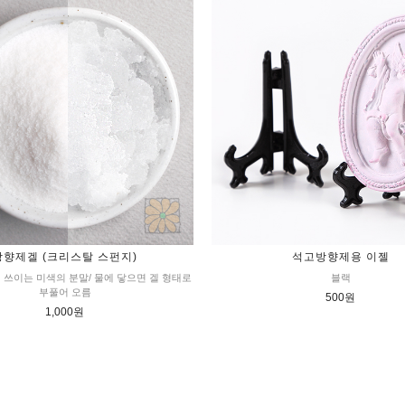
방향제겔 (크리스탈 스펀지)
석고방향제용 이젤
 쓰이는 미색의 분말/ 물에 닿으면 겔 형태로
블랙
부풀어 오름
500원
1,000원