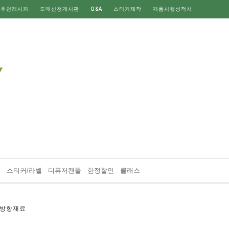
 추천레시피
도매신청게시판
Q&A
스티커제작
제품시험성적서
재
스티커/라벨
디퓨저캔들
한정할인
클래스
방향재료