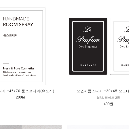
커 □45x70 룸스프레이(유포지)
모던퍼퓸스티커 □30x45 모노(
200원
블랙, 화이트 2종
400원