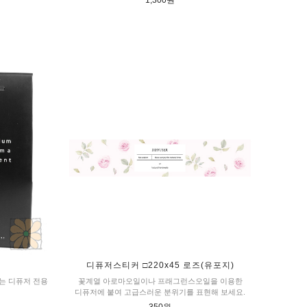
1,300원
디퓨저스티커 □220x45 로즈(유포지)
있는 디퓨저 전용
꽃계열 아로마오일이나 프래그런스오일을 이용한
디퓨저에 붙여 고급스러운 분위기를 표현해 보세요.