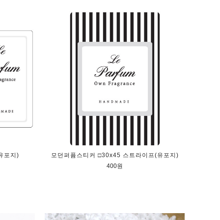
유포지)
모던퍼퓸스티커 □30x45 스트라이프(유포지)
400원