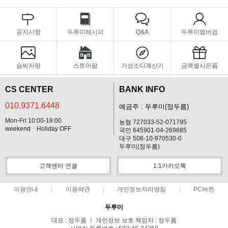
공지사항
두루미레시피
Q&A
두루미멤버쉽
솜씨자랑
스토어팜
가성소다계산기
금액별사은품
CS CENTER
BANK INFO
010.9371.6448
예금주 : 두루미(정두름)
Mon-Fri 10:00-18:00
농협 727033-52-071795
weekendㆍHoliday OFF
국민 645901-04-269685
대구 508-10-970530-0
두루미(정두름)
고객센터 연결
1:1카카오톡
이용안내
이용약관
개인정보처리방침
PC버전
두루미
대표 : 정두름 ㅣ 개인정보 보호 책임자 : 정두름