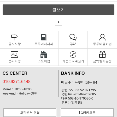
글쓰기
1
공지사항
두루미레시피
Q&A
두루미멤버쉽
솜씨자랑
스토어팜
가성소다계산기
금액별사은품
CS CENTER
BANK INFO
010.9371.6448
예금주 : 두루미(정두름)
Mon-Fri 10:00-18:00
농협 727033-52-071795
weekendㆍHoliday OFF
국민 645901-04-269685
대구 508-10-970530-0
두루미(정두름)
고객센터 연결
1:1카카오톡