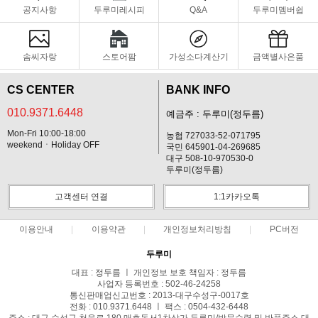
공지사항
두루미레시피
Q&A
두루미멤버쉽
솜씨자랑
스토어팜
가성소다계산기
금액별사은품
CS CENTER
BANK INFO
010.9371.6448
예금주 : 두루미(정두름)
Mon-Fri 10:00-18:00
농협 727033-52-071795
weekendㆍHoliday OFF
국민 645901-04-269685
대구 508-10-970530-0
두루미(정두름)
고객센터 연결
1:1카카오톡
이용안내
이용약관
개인정보처리방침
PC버전
두루미
대표 : 정두름 ㅣ 개인정보 보호 책임자 : 정두름
사업자 등록번호 : 502-46-24258
통신판매업신고번호 : 2013-대구수성구-0017호
전화 : 010.9371.6448 ㅣ 팩스 : 0504-432-6448