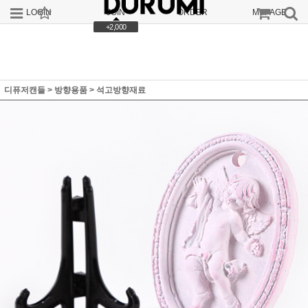
LOGIN
JOIN
ORDER
MYPAGE
+2,000
디퓨저캔들
>
방향용품
>
석고방향재료