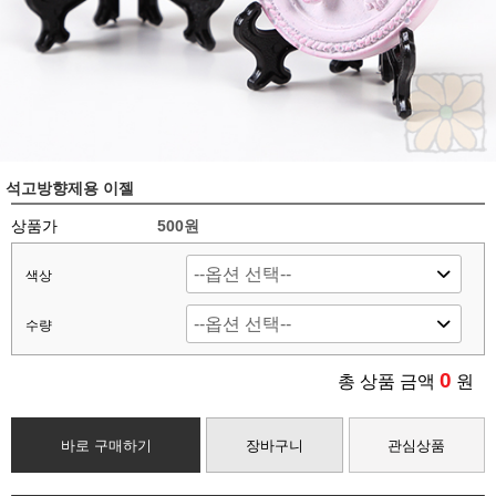
석고방향제용 이젤
상품가
500원
색상
수량
0
총 상품 금액
원
바로 구매하기
장바구니
관심상품