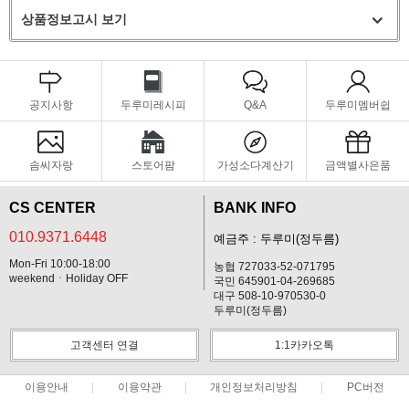
상품정보고시 보기
공지사항
두루미레시피
Q&A
두루미멤버쉽
솜씨자랑
스토어팜
가성소다계산기
금액별사은품
CS CENTER
BANK INFO
010.9371.6448
예금주 : 두루미(정두름)
Mon-Fri 10:00-18:00
농협 727033-52-071795
weekendㆍHoliday OFF
국민 645901-04-269685
대구 508-10-970530-0
두루미(정두름)
고객센터 연결
1:1카카오톡
이용안내
이용약관
개인정보처리방침
PC버전